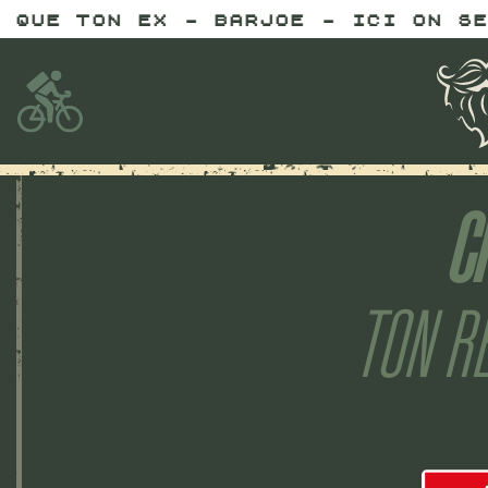
UE TON EX - BARJOE - ICI ON SERT
C
TON R