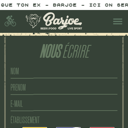
QUE TON EX - BARJOE - ICI ON SER
NOUS
ÉCRIRE
NOM
PRENOM
E-MAIL
ÉTABLISSEMENT