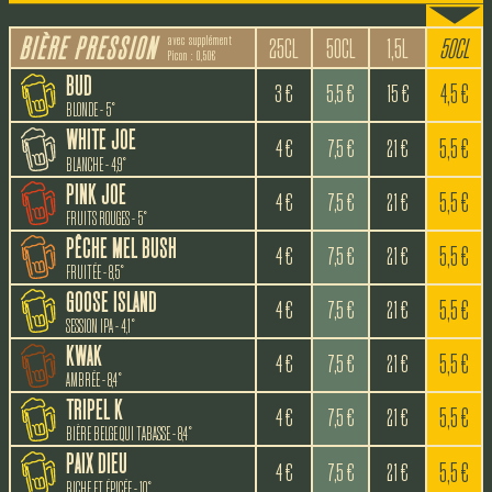
avec supplément
BIÈRE PRESSION
25CL
50CL
1,5L
50CL
Picon : 0,50€
BUD
3 €
5,5 €
15 €
4,5 €
BLONDE - 5°
WHITE JOE
4 €
7,5 €
21 €
5,5 €
BLANCHE - 4,9°
PINK JOE
4 €
7,5 €
21 €
5,5 €
FRUITS ROUGES - 5°
PÊCHE MEL BUSH
4 €
7,5 €
21 €
5,5 €
FRUITÉE - 8,5°
GOOSE ISLAND
4 €
7,5 €
21 €
5,5 €
SESSION IPA - 4,1°
KWAK
4 €
7,5 €
21 €
5,5 €
AMBRÉE - 8,4°
TRIPEL K
4 €
7,5 €
21 €
5,5 €
BIÈRE BELGE QUI TABASSE - 8,4°
PAIX DIEU
4 €
7,5 €
21 €
5,5 €
RICHE ET ÉPICÉE - 10°